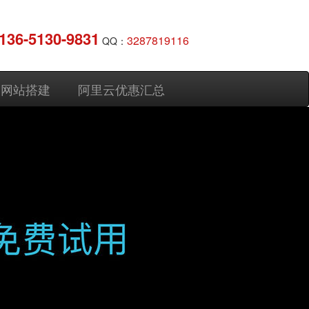
136-5130-9831
3287819116
QQ：
网站搭建
阿里云优惠汇总