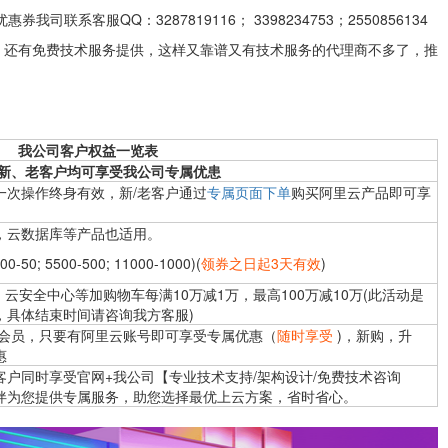
联系客服QQ：3287819116； 3398234753；2550856134
，还有免费技术服务提供，这样又靠谱又有技术服务的代理商不多了，推
我公司客户权益一览表
新、老客户均可享受我公司专属优患
一次操作终身有效，新/老客户通过
专属页面下单
购买阿里云产品即可享
，云数据库等产品也适用。
0; 5500-500; 11000-1000)(
领券之日起3天有效
)
，云安全中心等加购物车每满10万减1万，最高100万减10万(此活动是
，具体结束时间请咨询我方客服)
司会员，只要有阿里云账号即可享受专属优惠（
随时享受
)，新购，升
惠
客户同时享受官网+我公司【专业技术支持/架构设计/免费技术咨询
伴为您提供专属服务，助您选择最优上云方案，省时省心。