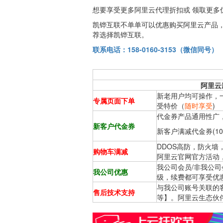
想要享受更多阿里云代理折扣或 领取更多优惠券我司
凯铧互联不单单可以优惠购买阿里云产品
荐选择凯铧互联。
联系电话：1
58-0160-3153
（微信同号）
阿里云
新老用户均可操作，
专属页面下单
受特价（
随时享受
)
代金券产品通用性广
新客户代金券
新客户满减代金券(1000-5
DDOS高防，防火墙
购物车满减
阿里云官网官方活动
我公司会员/非我公
我公司优惠
级，续费都可享受优
与我公司账号关联的
售后技术支持
等】。阿里云生态伙