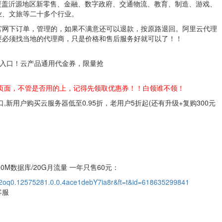
覆盖沂源地区新零售、金融、数字政府、交通物流、教育、制造、游戏、
业、文旅等二十多个行业。
官网下订单，管理的，如果不满意还可以退款，按原路退回。阿里云代理
要必须找当地的代理商，只是价格和售后服务好就可以了！！
动入口！云产品通用代金券，限量抢
页面，不管是否用的上，记得先领取优惠券！！白领谁不领！
,新用户购买云服务器低至0.95折，老用户5折起(还有升级+复购300元
0M数据库/20G月流量 一年只售60元：
a2oq0.12575281.0.0.4ace1debY7ia8r&ft=t&id=618635299841
客服