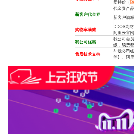
受特价（
代金券产
新客户代金券
新客户满减代金券
DDOS高
购物车满减
阿里云官网
我公司会员
我公司优惠
级，续费
与我公司账
售后技术支持
等】。阿